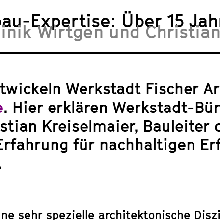
au-Expertise: Über 15 Jah
inik Wirtgen und Christia
ntwickeln Werkstadt Fischer A
e
. Hier erklären Werkstadt-Bü
stian Kreiselmaier, Bauleiter 
rfahrung für nachhaltigen Er
.
e sehr spezielle architektonische Diszi