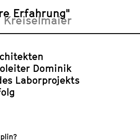
re Erfahrung"
n Kreiselmaier
rchitekten
roleiter Dominik
des Laborprojekts
folg
plin?