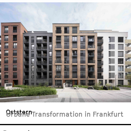
Oststern
Urbane Transformation in Frankfurt