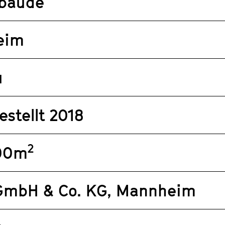
bäude
eim
u
estellt 2018
2
500m
 GmbH & Co. KG, Mannheim