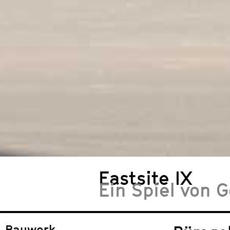
Eastsite IX
Ein Spiel von G
Bauwerk