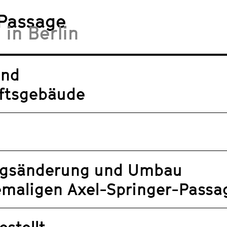
-Passage
 in Berlin
und
ftsgebäude
gsänderung und Umbau
emaligen Axel-Springer-Passa