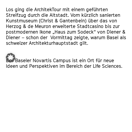
Los ging die ArchitekTour mit einem geführten
Streifzug durch die Altstadt. Vom kürzlich sanierten
Kunstmuseum (Christ & Gantenbein) über das von
Herzog & de Meuron erweiterte Stadtcasino bis zur
postmodernen Ikone „Haus zum Sodeck“ von Diener &
Diener – schon der Vormittag zeigte, warum Basel als
schweizer Architekturhauptstadt gilt.
Der Baseler Novartis Campus ist ein Ort für neue
Ideen und Perspektiven im Bereich der Life Sciences.
Nach dem Mittagessen im Campus-eigenen Frank
Gehry Gebäude folgte ein Besuch des Novartis
Pavillons, entworfen vom italienischen Designer und
Star-Architekten Michele de Lucchi.
Auch wenn das Wetter mit tropischer Schwüle und
Regengüssen für Überraschungen sorgte – der
nächste Tag wurde zum Highlight mit einer Führung
durch das ikonische Vitra-Museum in Weil am Rhein.