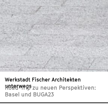
Werkstadt Fischer Architekten
unterwegs
Road-Trip zu neuen Perspektiven:
Basel und BUGA23